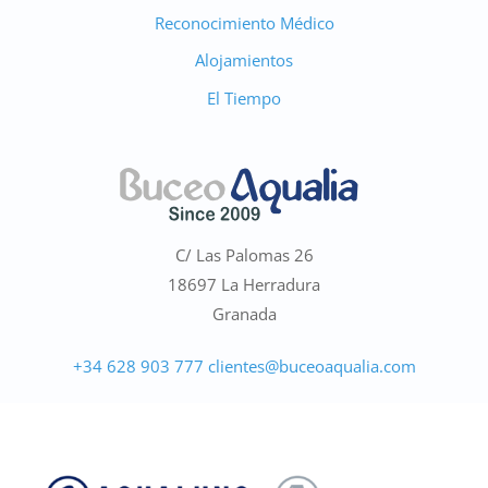
Reconocimiento Médico
Alojamientos
El Tiempo
C/ Las Palomas 26
Marino
18697 La Herradura
●
En línea · Asistente de Buceo Aqualia
Granada
+34 628 903 777
clientes@buceoaqualia.com