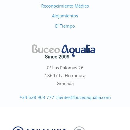
Reconocimiento Médico
Alojamientos
El Tiempo
C/ Las Palomas 26
Marino
18697 La Herradura
●
En línea · Asistente de Buceo Aqualia
Granada
+34 628 903 777
clientes@buceoaqualia.com