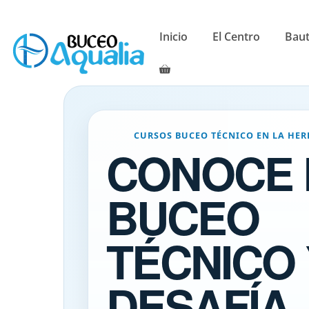
Saltar
al
Inicio
El Centro
Bau
contenido
CURSOS BUCEO TÉCNICO EN LA HE
CONOCE 
BUCEO
TÉCNICO 
DESAFÍA