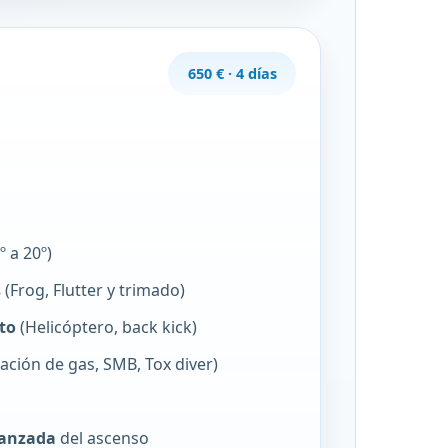
650 € · 4 días
º a 20º)
s
(Frog, Flutter y trimado)
to
(Helicóptero, back kick)
ción de gas, SMB, Tox diver)
vanzada
del ascenso