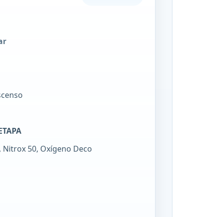
a
ar
scenso
 ETAPA
, Nitrox 50, Oxígeno Deco