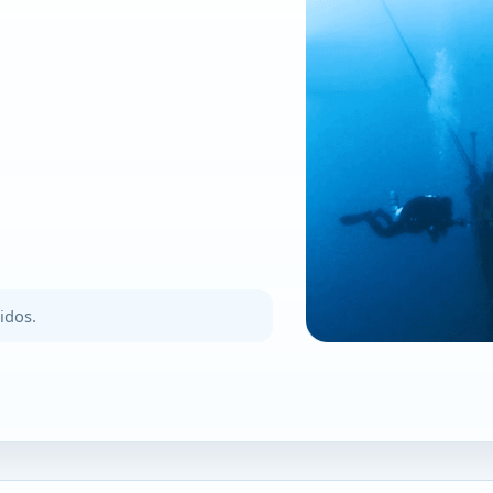
o
idos.