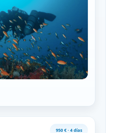
950 € · 4 días