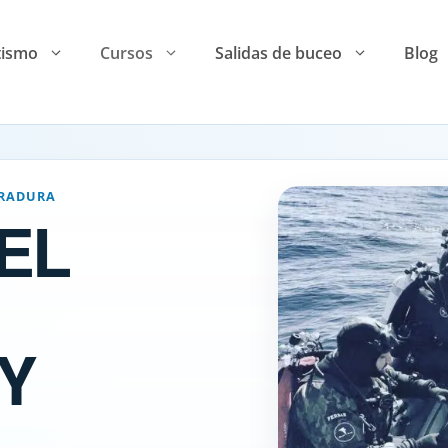
tismo
Cursos
Salidas de buceo
Blog
RRADURA
EL
Y