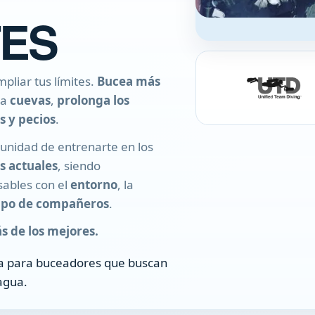
TES
pliar tus límites.
Bucea más
ra
cuevas
,
prolonga los
s y pecios
.
unidad de entrenarte en los
s actuales
, siendo
sables con el
entorno
, la
ipo de compañeros
.
s de los mejores.
a para buceadores que buscan
 agua.