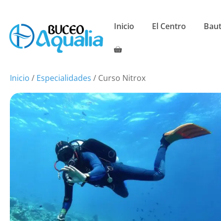
Saltar
al
Inicio
El Centro
Bau
contenido
Inicio
/
Especialidades
/ Curso Nitrox