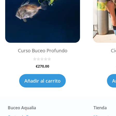
Curso Buceo Profundo
Ci
0
€
270,00
d
e
5
Añadir al carrito
A
Buceo Aqualia
Tienda