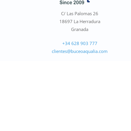
●
En línea · Asistente de Buceo Aqualia
C/ Las Palomas 26
18697 La Herradura
Granada
+34 628 903 777
clientes@buceoaqualia.com
➤
Hablar con Leti
Llamar a Leti