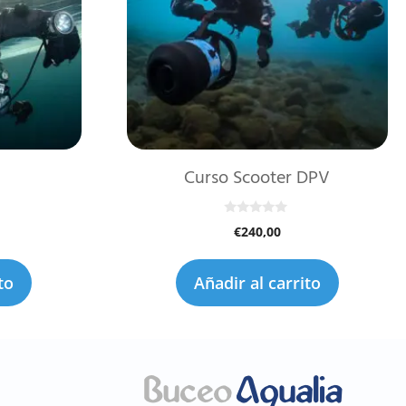
Curso Scooter DPV
0
€
240,00
d
e
5
to
Añadir al carrito
Marino