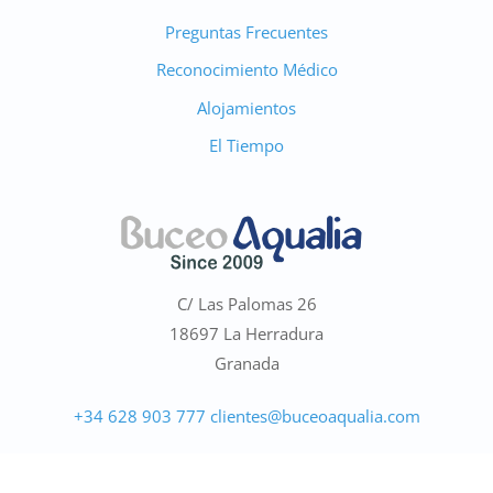
Preguntas Frecuentes
Reconocimiento Médico
Alojamientos
El Tiempo
C/ Las Palomas 26
Marino
18697 La Herradura
●
En línea · Asistente de Buceo Aqualia
Granada
+34 628 903 777
clientes@buceoaqualia.com