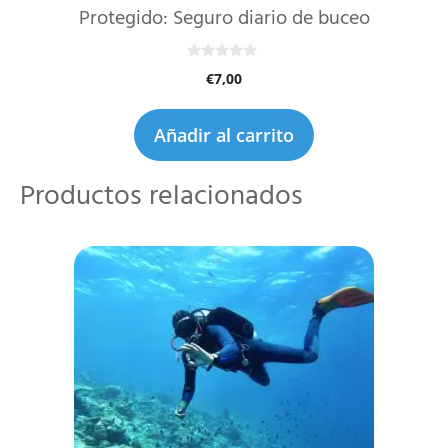
Protegido: Seguro diario de buceo
0
€
7,00
d
e
5
Añadir al carrito
Productos relacionados