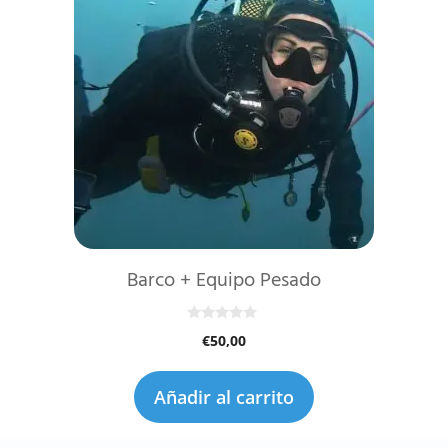
Barco + Equipo Pesado
0
€
50,00
d
e
5
Añadir al carrito