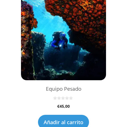
Equipo Pesado
0
€
45,00
d
e
5
Añadir al carrito