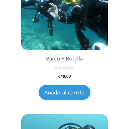
Barco + Botella
0
€
40,00
d
e
5
Añadir al carrito