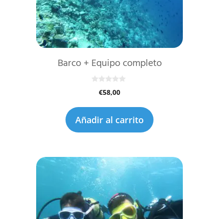
Barco + Equipo completo
0
€
58,00
d
e
5
Añadir al carrito