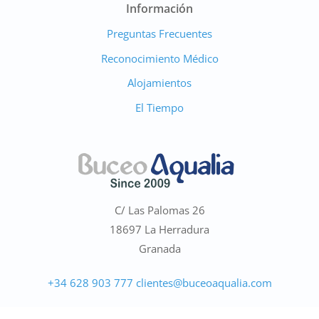
Información
Preguntas Frecuentes
Reconocimiento Médico
Alojamientos
El Tiempo
C/ Las Palomas 26
Marino
18697 La Herradura
●
En línea · Asistente de Buceo Aqualia
Granada
+34 628 903 777
clientes@buceoaqualia.com